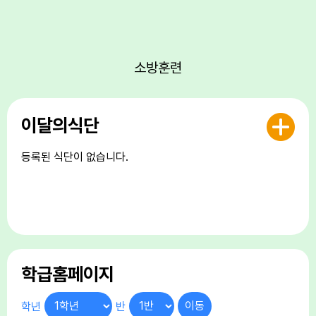
17
대체공휴일
17
여름방학
17
대체공휴일
소방훈련
18
여름방학
19
여름개학식
이달의식단
22
토요휴업일
29
토요휴업일
등록된 식단이 없습니다.
학급홈페이지
학년
반