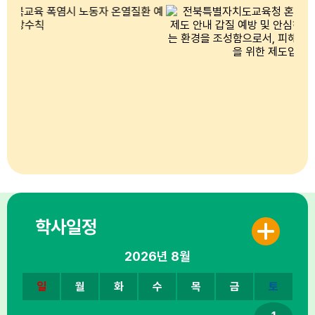
학사일정
2026년
8월
일
월
화
수
목
금
토