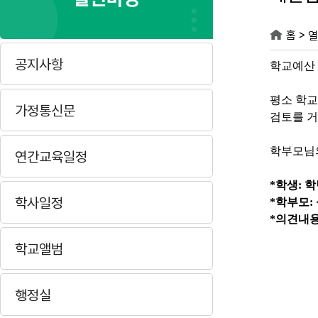
>
홈
열
공지사항
학교예산 
평소 학
가정통신문
검토를 거
학부모님의
연간교육일정
*학생: 
학사일정
*학부모:
*의견내용
학교앨범
행정실