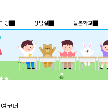
메인메뉴 바로가기
본문내용 바로가기
마당
상담실
늘봄학교
참여코너