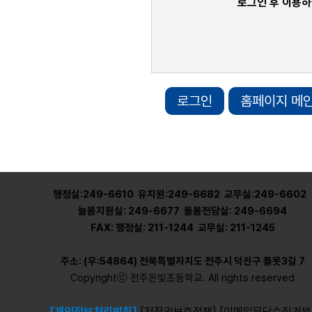
로그인 후 이용하
로그인
홈페이지 메
행정실:249-6610 유치원:249-6682 교무실:249-6602
늘봄지원실: 249-6677 돌봄전담실: 249-6694
FAX: 행정실: 211-1244 교무실: 211-1245
주소: (우:54864) 전북특별자치도 전주시 덕진구 틀못3길 7
Copyrightⓒ 전주온빛초등학교. All rights reserved
[개인정보처리방침]
[저작권보호정책]
[이메일무단수집거부