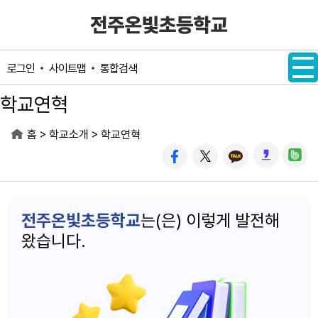
메인메뉴 바로가기
본문내용 바로가기
사이트맵
통합검색
로그인
학교연혁
>
>
홈
학교소개
학교연혁
전주온빛초등학교
는(은) 이렇게 발전해
왔습니다.