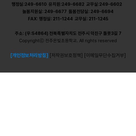
행정실:249-6610 유치원:249-6682 교무실:249-6602
늘봄지원실: 249-6677 돌봄전담실: 249-6694
FAX: 행정실: 211-1244 교무실: 211-1245
주소: (우:54864) 전북특별자치도 전주시 덕진구 틀못3길 7
Copyrightⓒ 전주온빛초등학교. All rights reserved
[개인정보처리방침]
[저작권보호정책]
[이메일무단수집거부]