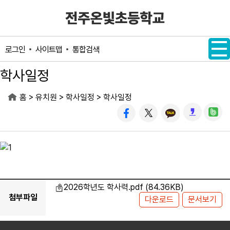
메인메뉴 바로가기
본문내용 바로가기
사이트맵
통합검색
로그인
학사일정
>
>
>
홈
유치원
학사일정
학사일정
2026학년도 학사력.pdf
(84.36KB)
첨부파일
다운로드
문서보기