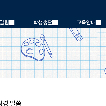
메인메뉴 바로가기
본문내용 바로가기
알림
학생생활
교육안내
성경 말씀