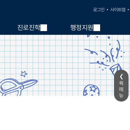
사이트맵
로그인
진로진학
행정지원
퀵
메
뉴