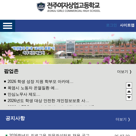
메인메뉴 바로가기
본문내용 바로가기
로그인
사이트맵
팝업존
더보기
2026 학생 성장 지원 학부모 아카데미 운영
폭염시 노동자 온열질환 예방수칙
안심노무사 제도 홍보
2026년도 학생 대상 안전한 개인정보보호 사례 공모전
2026년 EBS 고교강의 무상교재 지원 사업 안내(2학기 2차)
관행적 부패행위 등 행동강령 위반 집중신고기간 운영
공지사항
더보기
2027학년도 EBS 수능연계교재 정오표 안내
청소년 도박예방 카드뉴스
2026년 학교운동부 운영 및 이행실태 특정감사 계획
2026학년도 진로교육 전문컨설턴트 채용 공고