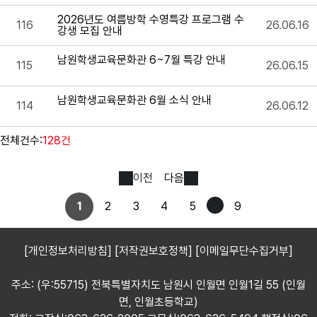
2026년도 여름방학 수영특강 프로그램 수
116
26.06.16
강생 모집 안내
남원학생교육문화관 6~7월 특강 안내
115
26.06.15
남원학생교육문화관 6월 소식 안내
114
26.06.12
전체건수:
128건
이전
다음
1
2
3
4
5
9
[개인정보처리방침]
[저작권보호정책]
[이메일무단수집거부]
주소: (우:55715) 전북특별자치도 남원시 인월면 인월1길 55 (인월
면, 인월초등학교)