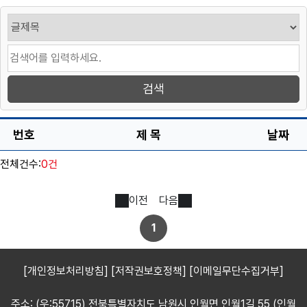
번호
제 목
날짜
전체건수:
0건
이전
다음
1
[개인정보처리방침]
[저작권보호정책]
[이메일무단수집거부]
주소: (우:55715) 전북특별자치도 남원시 인월면 인월1길 55 (인월