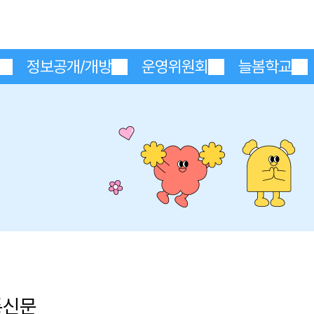
메인메뉴 바로가기
본문내용 바로가기
정보공개/개방
운영위원회
늘봄학교
통신문