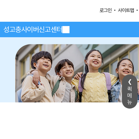
사이트맵
로그인
성고충사이버신고센터
퀵
메
뉴