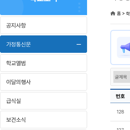
>
홈
학
공지사항
가정통신문
학교앨범
이달의행사
번호
급식실
128
보건소식