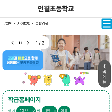
메인메뉴 바로가기
본문내용 바로가기
사이트맵
통합검색
로그인
1 / 2
퀵
메
뉴
학급홈페이지
학년
반