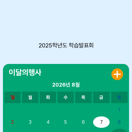
2025학년도 학습발표회
이달의행사
2026년
8월
일
월
화
수
목
금
토
1
2
3
4
5
6
7
8