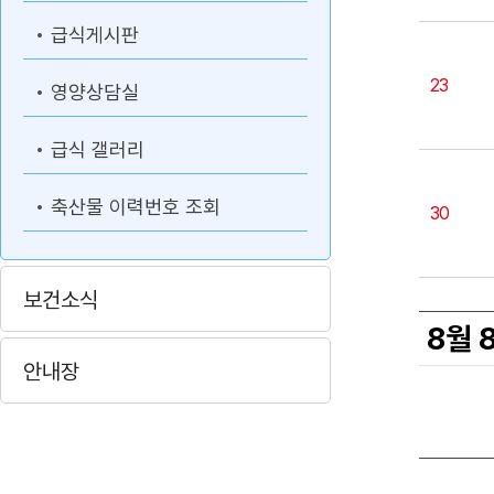
급식게시판
23
영양상담실
급식 갤러리
축산물 이력번호 조회
30
보건소식
8월 
안내장