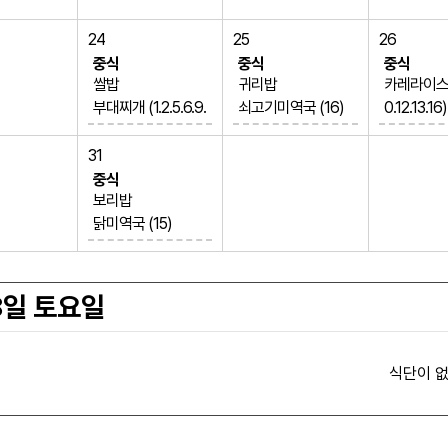
24
25
26
중식
중식
중식
쌀밥
귀리밥
카레라이스 (2
부대찌개 (1.2.5.6.9.
쇠고기미역국 (16)
0.12.13.16)
10.15.16.18)
고등어무조림 (5.6.
콩나물국 (5
숙주삼색무침 (1.5.
7)
가지무침
31
6.8)
오이소박이
뿌링치킨&
중식
주꾸미초무침
야채순대볶음 (2.5.
(1.2.6.13.15
보리밥
마파두부 (5.6.10.12.
6.10.13.16)
깍두기 (5.6.
닭미역국 (15)
13.18)
배추김치 (5.6.9.13.1
청포도
근대무침
깍두기 (5.6.9.13)
8)
알감자버터구이 (2)
육쪽마늘빵 (2.5.6)
불고기피자 (1.2.5.6.
떡갈비 (5.6.10.13.1
8일 토요일
9.10.12.13.15.16.18)
5.16.18)
배추김치 (5.6.9.10.
13.18)
식단이 없
거꾸로 요구르트
(2)