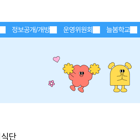
메인메뉴 바로가기
본문내용 바로가기
정보공개/개방
운영위원회
늘봄학교
의식단