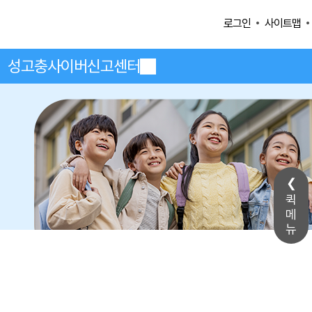
사이트맵
로그인
성고충사이버신고센터
퀵
메
뉴