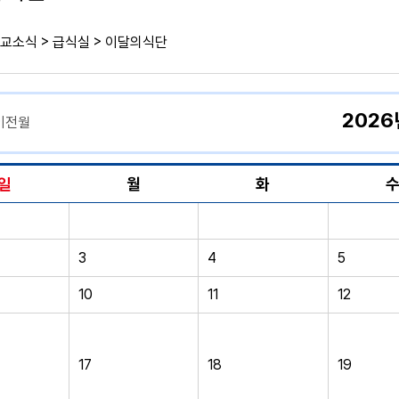
>
>
교소식
급식실
이달의식단
2026
이전월
일
월
화
3
4
5
10
11
12
17
18
19