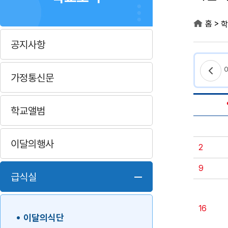
>
홈
학
공지사항
가정통신문
학교앨범
이달의행사
2
9
급식실
16
이달의식단