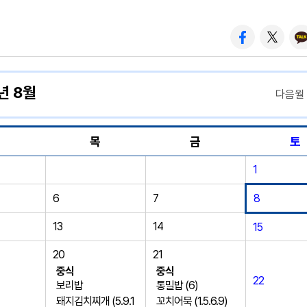
년 8월
다음월
수
목
금
토
1
6
7
8
13
14
15
20
21
중식
중식
22
보리밥
통밀밥 (6)
돼지김치찌개 (5.9.1
꼬치어묵 (1.5.6.9)