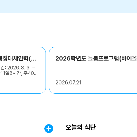
2026년 지방공무원 행정대체인력(교육행정직) 채용 공고문
: 2026. 8. 3. ~
시간: 1일8시간, 주40시
2.(수) ~ 2026. 7.
2026
07.21
09:00~16:00이내]
등학교 행정실 6. 접
대리접수 및 우편접수
타 상세 내용은 붙임
랍니다.
오늘의 식단