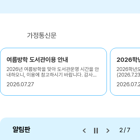
공지사항
가정통신문
여름방학 도서관이용 안내
2026년 여름방학을 맞아 도서관운영 시간을 안
2026학년
내하오니, 이용에 참고하시기 바랍니다. 감사합
(2026.7
니다. 1. 휴관일-7월 29일~7월 31, 8월 17일
2026
07.27
2026
07.
(늘봄교실 방학기간) 2. 운영시간 -월수금: 오
전 8시 40분~ 11시 30분 - 화목: 오전 8시 40
분 ~ 12시
알림판
3/7