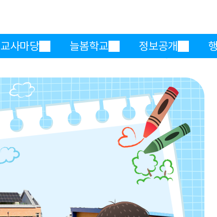
메인메뉴 바로가기
본문내용 바로가기
교사마당
늘봄학교
정보공개