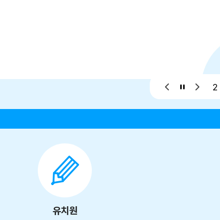
2 
유치원