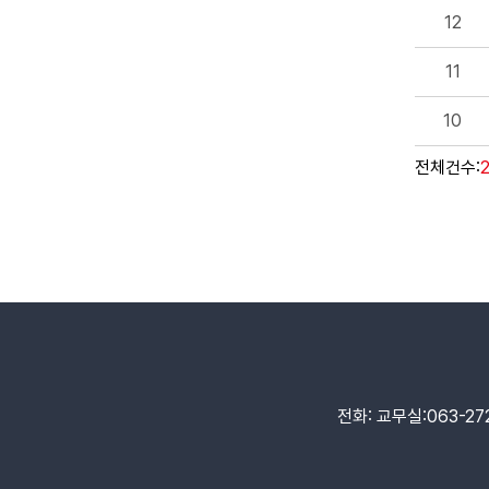
12
11
10
전체건수:
전화: 교무실:063-272