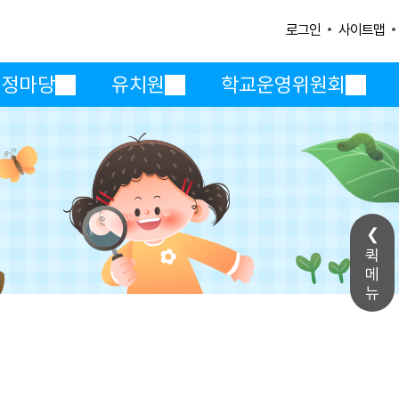
사이트맵
로그인
행정마당
유치원
학교운영위원회
퀵
메
뉴