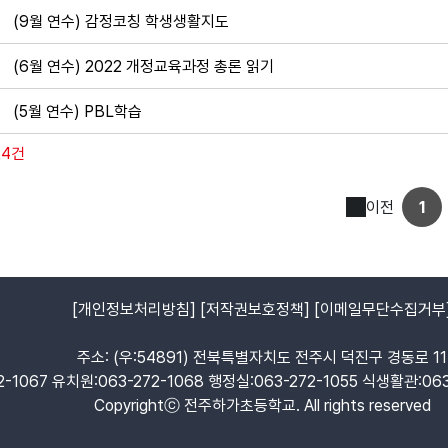
(9월 연수) 감정코칭 학생생활지도
(6월 연수) 2022 개정교육과정 총론 읽기
(5월 연수) PBL학습
24건
이전
1
[개인정보처리방침]
[저작권보호정책]
[이메일무단수집거부
주소: (우:54891) 전북특별자치도 전주시 덕진구 경동로 11
-1067 유치원:063-272-1068 행정실:063-272-1055 식생활관:063-2
Copyrightⓒ 전주하가초등학교. All rights reserved