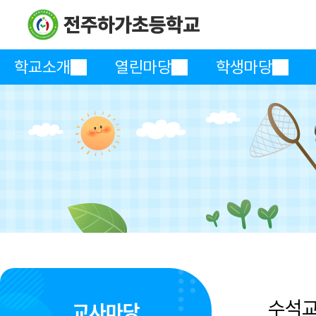
학교소개
열린마당
학생마당
수석
교사마당