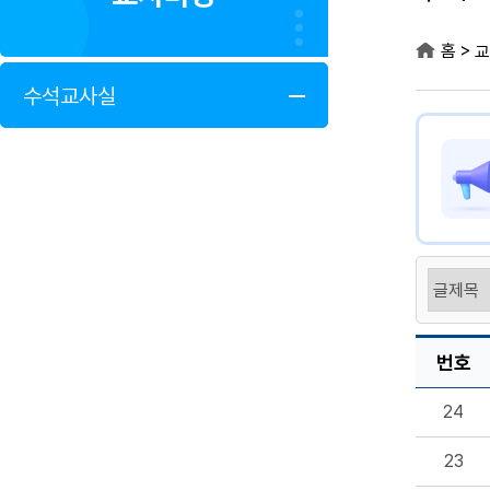
>
홈
교
수석교사실
번호
24
23