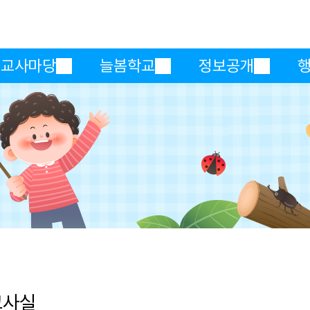
메인메뉴 바로가기
본문내용 바로가기
교사마당
늘봄학교
정보공개
교사실