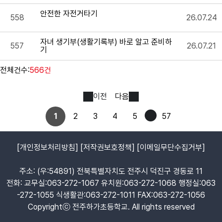
안전한 자전거타기
558
26.07.24
자녀 생기부(생활기록부) 바로 알고 준비하
557
26.07.21
기
전체건수:
566건
이전
다음
1
2
3
4
5
57
[개인정보처리방침]
[저작권보호정책]
[이메일무단수집거부]
주소: (우:54891) 전북특별자치도 전주시 덕진구 경동로 11
전화: 교무실:063-272-1067 유치원:063-272-1068 행정실:063
-272-1055 식생활관:063-272-1011 FAX:063-272-1056
Copyrightⓒ 전주하가초등학교. All rights reserved