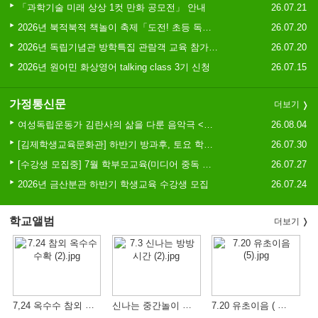
2026 학생 성장 지원 학부모 아카데미 운영
「과학기술 미래 상상 1컷 만화 공모전」 안내
26.07.21
2026년 북적북적 책놀이 축제「도전! 초등 독서골든벨」등 참여자 모집
26.07.20
2026년 독립기념관 방학특집 관람객 교육 참가가족 모집
26.07.20
2026년 원어민 화상영어 talking class 3기 신청
26.07.15
가정통신문
더보기
여성독립운동가 김란사의 삶을 다룬 음악극 <그들의 삶> 관람 안내
26.08.04
[김제학생교육문화관] 하반기 방과후, 토요 학생교육 프로그램 수강생 모집 안내
26.07.30
[수강생 모집중] 7월 학부모교육(미디어 중독 예방교육)
26.07.27
2026년 금산분관 하반기 학생교육 수강생 모집
26.07.24
학교앨범
더보기
7,24 옥수수 참외 수확
신나는 중간놀이 시간 (방방)
7.20 유초이음 ( 물놀이)