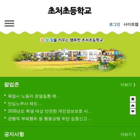
메인메뉴 바로가기
본문내용 바로가기
로그인
사이트맵
팝업존
더보기
폭염시 노동자 온열질환 예방수칙
안심노무사 제도 홍보
2026년도 학생 대상 안전한 개인정보보호 사례 공모전
관행적 부패행위 등 행동강령 위반 집중신고기간 운영
청소년 도박예방 카드뉴스
2026년 초등학교 4학년 구강건강 진료지원 사업 안내
공지사항
더보기