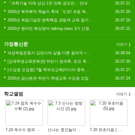
2026 학생 성장 지원 학부모 아카데미 운영
「과학기술 미래 상상 1컷 만화 공모전」 안내
26.07.21
2026년 북적북적 책놀이 축제「도전! 초등 독서골든벨」등 참여자 모집
26.07.20
2026년 독립기념관 방학특집 관람객 교육 참가가족 모집
26.07.20
2026년 원어민 화상영어 talking class 3기 신청
26.07.15
가정통신문
더보기
여성독립운동가 김란사의 삶을 다룬 음악극 <그들의 삶> 관람 안내
26.08.04
[김제학생교육문화관] 하반기 방과후, 토요 학생교육 프로그램 수강생 모집 안내
26.07.30
[수강생 모집중] 7월 학부모교육(미디어 중독 예방교육)
26.07.27
2026년 금산분관 하반기 학생교육 수강생 모집
26.07.24
학교앨범
더보기
7,24 옥수수 참외 수확
신나는 중간놀이 시간 (방방)
7.20 유초이음 ( 물놀이)