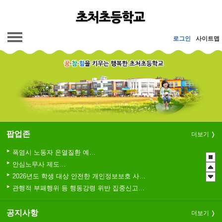
메인메뉴 바로가기
본문내용 바로가기
로그인
사이트맵
팝업존
더보기
폭염시 노동자 온열질환 예방수칙
안심노무사 제도 홍보
2026년도 학생 대상 안전한 개인정보보호 사례 공모전
관행적 부패행위 등 행동강령 위반 집중신고기간 운영
청소년 도박예방 카드뉴스
2026년 초등학교 4학년 구강건강 진료지원 사업 안내
공지사항
더보기