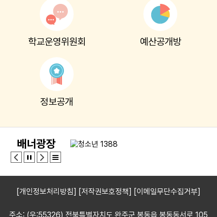
8
여름방학
8
토요휴업일
학교운영위원회
예산공개방
9
여름방학
10
여름방학
11
여름방학
12
여름방학
정보공개
13
여름방학
14
여름방학
15
광복절
배너광장
15
여름방학
15
광복절
16
여름방학
[개인정보처리방침]
[저작권보호정책]
[이메일무단수집거부]
17
대체공휴일
17
여름방학
주소: (우:55326) 전북특별자치도 완주군 봉동읍 봉동동서로 105