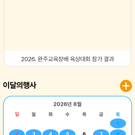
2026. 완주교육장배 육상대회 참가 결과
이달의행사
2026년
8월
일
월
화
수
목
금
토
1
2
3
4
5
6
7
8