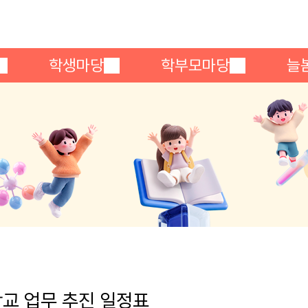
메인메뉴 바로가기
본문내용 바로가기
학생마당
학부모마당
늘
교 업무 추진 일정표