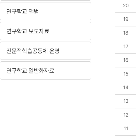
20
연구학교 앨범
19
연구학교 보도자료
18
17
전문적학습공동체 운영
16
연구학교 일반화자료
15
14
13
12
11