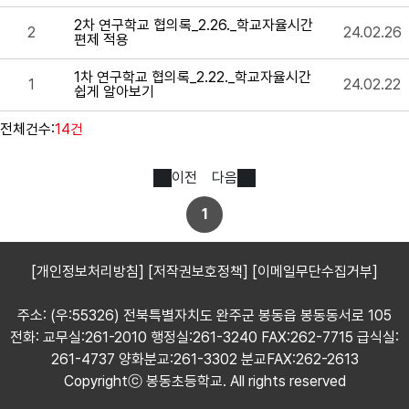
2차 연구학교 협의록_2.26._학교자율시간
2
24.02.26
편제 적용
1차 연구학교 협의록_2.22._학교자율시간
1
24.02.22
쉽게 알아보기
전체건수:
14건
이전
다음
1
[개인정보처리방침]
[저작권보호정책]
[이메일무단수집거부]
주소: (우:55326) 전북특별자치도 완주군 봉동읍 봉동동서로 105
전화: 교무실:261-2010 행정실:261-3240 FAX:262-7715 급식실:
261-4737 양화분교:261-3302 분교FAX:262-2613
Copyrightⓒ 봉동초등학교. All rights reserved