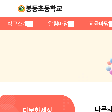
학교소개
알림마당
교육마당
다문
다문화세상