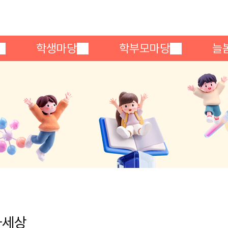
메인메뉴 바로가기
본문내용 바로가기
학생마당
학부모마당
늘
화세상