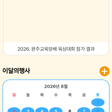
2026. 완주교육장배 육상대회 참가 결과
이달의행사
2026년
8월
일
월
화
수
목
금
토
1
2
3
4
5
6
7
8