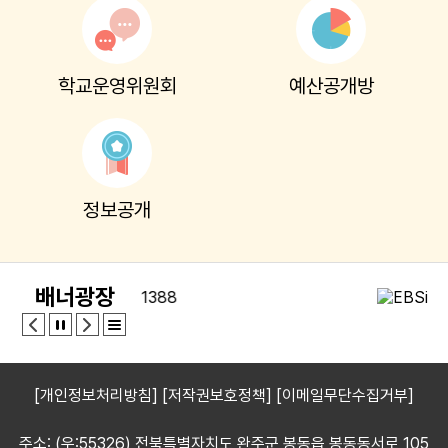
8
여름방학
8
토요휴업일
학교운영위원회
예산공개방
9
여름방학
10
여름방학
11
여름방학
12
여름방학
정보공개
13
여름방학
14
여름방학
15
광복절
배너광장
15
여름방학
15
광복절
16
여름방학
[개인정보처리방침]
[저작권보호정책]
[이메일무단수집거부]
17
대체공휴일
17
여름방학
주소: (우:55326) 전북특별자치도 완주군 봉동읍 봉동동서로 105