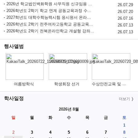
2026년 학교법인백화학원 사무직원 신규임용 제1차 서류전형 합격자 공고
2026 학생 성장 지원 학부모 아카데미 운영
26.07.29
2026학년도 2학기 학교 연계 공동교육과정 수강 학생 추가 모집 안내
26.07.20
2027학년도 대학수학능력시험 응시원서 온라인 사전입력 및 원서접수절차, 대리접수 안내
26.07.16
2026학년도 2학기 전주여자고등학교 공동교육과정 화학실험 선발 일정 변경 안내
26.07.13
2026학년도 2학기 전북온라인학교 개설형 강좌 참여학생 모집 안내
26.07.13
행사앨범
더보기
수상안전교육 및 산사태안전교육 사진
여름방학식
학생회장 선거
학사일정
더보기
2026년 8월
일
월
화
수
목
금
토
1
2
3
4
5
6
7
8