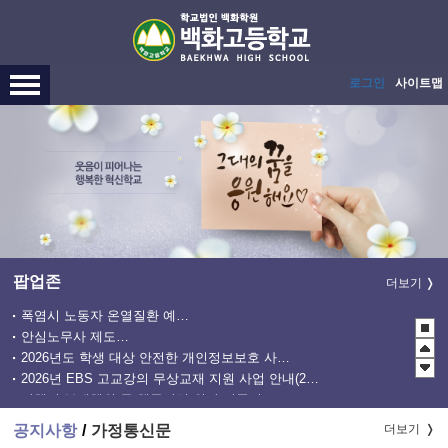
메인메뉴 바로가기
본문내용 바로가기
로그인
사이트맵
팝업존
더보기
폭염시 노동자 온열질환 예방수칙
안심노무사 제도 홍보
2026년도 학생 대상 안전한 개인정보보호 사례 공모전
2026년 EBS 고교강의 무상교재 지원 사업 안내(2학기 2차)
관행적 부패행위 등 행동강령 위반 집중신고기간 운영
2027학년도 EBS 수능연계교재 정오표 안내
공지사항
가정통신문
더보기
청소년 도박예방 카드뉴스