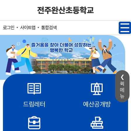
메인메뉴 바로가기
본문내용 바로가기
사이트맵
통합검색
로그인
퀵
메
뉴
드림레터
예산공개방