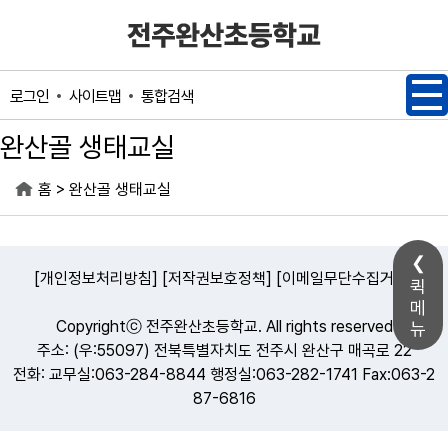
메인메뉴 바로가기
본문내용 바로가기
사이트맵
통합검색
로그인
완산골 생태교실
>
홈
완산골 생태교실
[개인정보처리방침]
[저작권보호정책]
[이메일무단수집거부]
퀵
메
Copyrightⓒ 전주완산초등학교. All rights reserved
뉴
주소: (우:55097) 전북특별자치도 전주시 완산구 매곡로 22
전화: 교무실:063-284-8844 행정실:063-282-1741 Fax:063-2
87-6816