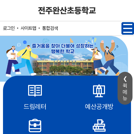
메인메뉴 바로가기
본문내용 바로가기
사이트맵
통합검색
로그인
퀵
메
뉴
드림레터
예산공개방