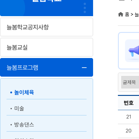
>
홈
늘
늘봄학교공지사항
늘봄교실
늘봄프로그램
놀이체육
번호
미술
21
방송댄스
20