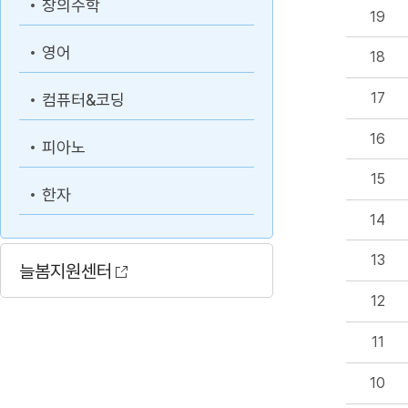
창의수학
19
영어
18
17
컴퓨터&코딩
16
피아노
15
한자
14
13
늘봄지원센터
12
11
10