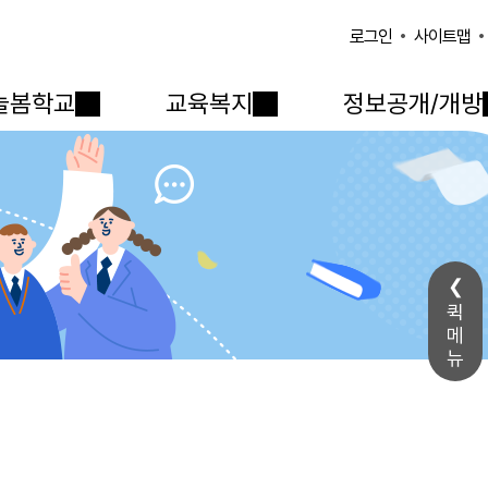
사이트맵
로그인
늘봄학교
교육복지
정보공개/개방
퀵
메
뉴