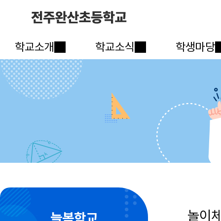
학교소개
학교소식
학생마당
놀이
늘봄학교