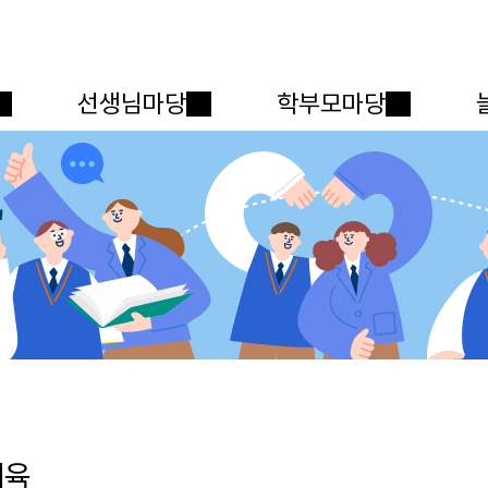
메인메뉴 바로가기
본문내용 바로가기
선생님마당
학부모마당
체육