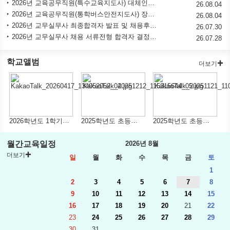
2026년 교육공무직원(특수교육지도사) 대체인력 장애인 근로자 채용 공고
26.08.04
2026년 교육공무직원(통학버스안전지도사) 장애인 근로자 채용 공고
26.08.04
2026년 교무실무사 최종합격자 발표 및 채용후보자 등록 공고
26.07.30
2026년 교무실무사 채용 서류전형 합격자 결정 및 면접시험 시행계획 공고
26.07.28
학교앨범
더보기
2026학년도 1학기 고등학교 체육활동(정읍 천사히어로즈)
2025학년도 초등지역사회탐방(키즈카페)
2025학년도 초등지역사회탐방(삼례아띠농장)
월간교육일정
2026년 8월
더보기
일
월
화
수
목
금
토
1
2
3
4
5
6
7
8
9
10
11
12
13
14
15
16
17
18
19
20
21
22
23
24
25
26
27
28
29
30
31