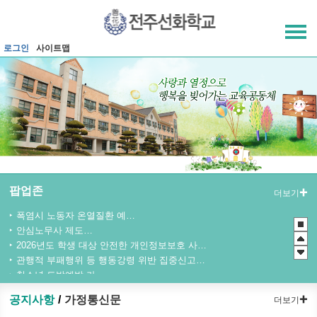
메인메뉴 바로가기
본문내용 바로가기
로그인
사이트맵
팝업존
더보기
폭염시 노동자 온열질환 예방수칙
안심노무사 제도 홍보
2026년도 학생 대상 안전한 개인정보보호 사례 공모전
관행적 부패행위 등 행동강령 위반 집중신고기간 운영
청소년 도박예방 카드뉴스
2026 학생 성장 지원 학부모 아카데미 운영
공지사항
가정통신문
더보기