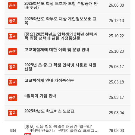
2026학년도 학생 보호자 초청 수업공개 안
공지
26.06.08
내(수정)
2025학년도 학부모 대상 개인정보보호 교
공지
25.12.13
육
[중요] 2025학년도 입학생의 2학년 선택과
공지
25.10.22
목 최종 선택에 관한 가정통신문
고교학점제에 대한 이해 및 운영 안내
공지
25.10.20
2025년 초·중·고 학생 인터넷 사용료 지원
공지
25.06.17
신청
고교학점제 안내 가정통신문
공지
25.03.18
e알리미 가입 안내
공지
25.03.17
2025학년도 학교버스 노선표
공지
25.03.04
[홍보] 정읍 창의·예술미래공간 '별무리'
『버터떡 만들기』 원데이클래스 프로그램
634
26.08.03
안내