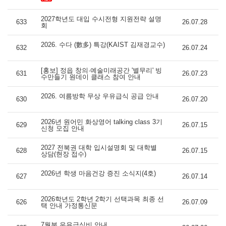
2027학년도 대입 수시전형 지원전략 설명
633
26.07.28
회
2026. 수다 (數多) 특강(KAIST 김재경교수)
632
26.07.24
[홍보] 정읍 창의·예술미래공간 '별무리' 빙
631
26.07.23
수만들기 원데이 클래스 참여 안내
2026. 여름방학 무상 우유급식 공급 안내
630
26.07.20
2026년 원어민 화상영어 talking class 3기
629
26.07.15
신청 모집 안내
2027 전북권 대학 입시설명회 및 대학별
628
26.07.15
상담(현장 접수)
2026년 학생 마음건강 증진 소식지(4호)
627
26.07.14
2026학년도 2학년 2학기 선택과목 최종 선
626
26.07.09
택 안내 가정통신문
7월분 우유급식비 안내