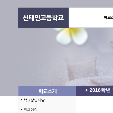
학교
2016학년
학교소개
학교장인사말
학교상징