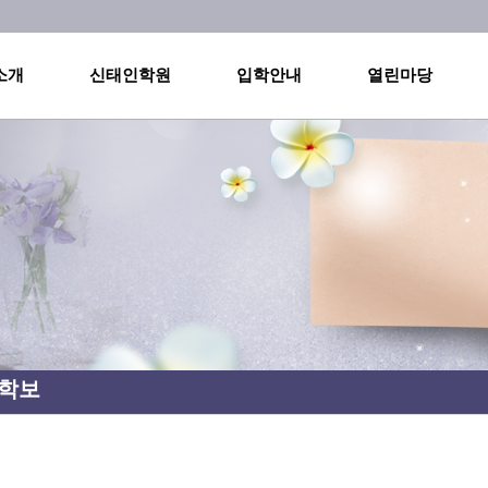
메인메뉴 바로가기
본문내용 바로가기
소개
신태인학원
입학안내
열린마당
 학보