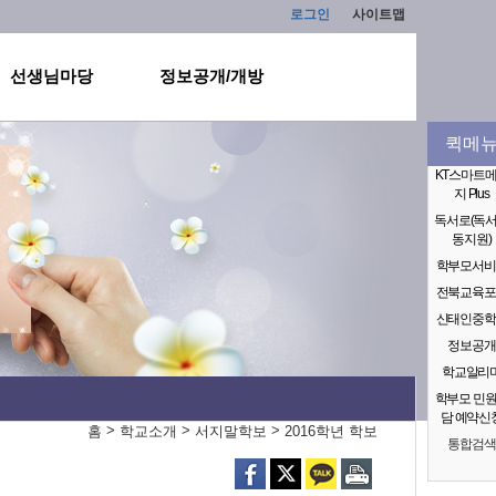
로그인
사이트맵
선생님마당
정보공개/개방
퀵메
KT스마트
지 Plus
독서로(독
동지원)
학부모서비
전북교육포
신태인중학
정보공개
학교알리
학부모 민
담 예약신
>
>
>
홈
학교소개
서지말학보
2016학년 학보
통합검색