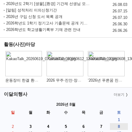
2026년도 2학기 [생물],[환경] 기간제 선생님 모십니다.
청소년 도박예방 카드뉴스
26.08.03
[알림] 성적처리 이의신청기간
2026 환경교육우수학교 재지정 안내
26.07.15
2026년 구입 신청 도서 목록 공개
26.07.10
2026학년도 1학기 정기고사 기출문제 공개 기간 알림
26.06.30
2026학년도 학교생활기록부 기재 관련 안내
26.06.26
활동(사진)마당
더보기
운동장이 한결 환해졌습니다.
2026 무주·진안·장수 함께하는 진로·진학 박람회
‘2026년 푸른꿈 진로캠프’
이달의행사
더보기
2026년 8월
일
월
화
수
목
금
토
1
2
3
4
5
6
7
8