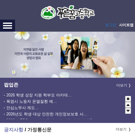
메인메뉴 바로가기
본문내용 바로가기
로그인
사이트맵
팝업존
더보기
2026 학생 성장 지원 학부모 아카데미 운영
폭염시 노동자 온열질환 예방수칙
안심노무사 제도 홍보
2026년도 학생 대상 안전한 개인정보보호 사례 공모전
2026년 EBS 고교강의 무상교재 지원 사업 안내(2학기 2차)
관행적 부패행위 등 행동강령 위반 집중신고기간 운영
공지사항
가정통신문
더보기
2027학년도 EBS 수능연계교재 정오표 안내