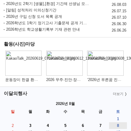
2026년도 2학기 [생물],[환경] 기간제 선생님 모십니다.
청소년 도박예방 카드뉴스
26.08.03
[알림] 성적처리 이의신청기간
2026 환경교육우수학교 재지정 안내
26.07.15
2026년 구입 신청 도서 목록 공개
26.07.10
2026학년도 1학기 정기고사 기출문제 공개 기간 알림
26.06.30
2026학년도 학교생활기록부 기재 관련 안내
26.06.26
활동(사진)마당
더보기
운동장이 한결 환해졌습니다.
2026 무주·진안·장수 함께하는 진로·진학 박람회
‘2026년 푸른꿈 진로캠프’
이달의행사
더보기
2026년 8월
일
월
화
수
목
금
토
1
2
3
4
5
6
7
8