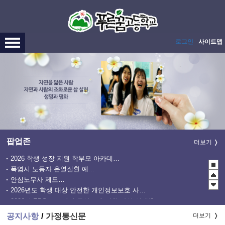
메인메뉴 바로가기
본문내용 바로가기
로그인
사이트맵
팝업존
더보기
2026 학생 성장 지원 학부모 아카데미 운영
폭염시 노동자 온열질환 예방수칙
안심노무사 제도 홍보
2026년도 학생 대상 안전한 개인정보보호 사례 공모전
2026년 EBS 고교강의 무상교재 지원 사업 안내(2학기 2차)
관행적 부패행위 등 행동강령 위반 집중신고기간 운영
공지사항
가정통신문
더보기
2027학년도 EBS 수능연계교재 정오표 안내