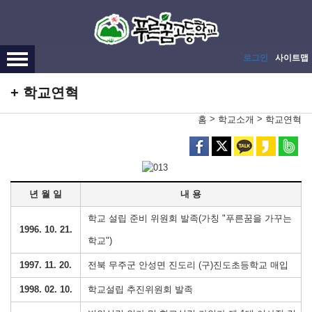
메인메뉴 바로가기
본문내용 바로가기
로그인
사이트맵
학교연혁
>
>
홈
학교소개
학교연혁
년 월 일
내 용
학교 설립 준비 위원회 발족(가칭 "푸른꿈을 가꾸는
1996. 10. 21.
학교")
1997. 11. 20.
전북 무주군 안성면 진도리 (구)진도초등학교 매입
1998. 02. 10.
학교설립 추진위원회 발족