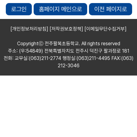
로그인
홈페이지 메인으로
이전 페이지로
[개인정보처리방침]
[저작권보호정책]
[이메일무단수집거부]
Copyrightⓒ 전주팔복초등학교. All rights reserved
주소: (우:54849) 전북특별자치도 전주시 덕진구 팔과정로 181
전화: 교무실:(063)211-2774 행정실:(063)211-4495 FAX:(063)
212-3046