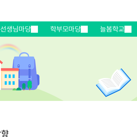
메인메뉴 바로가기
본문내용 바로가기
선생님마당
학부모마당
늘봄학교
방향