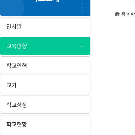
>
홈
학
인사말
교육방향
학교연혁
교가
학교상징
학교현황