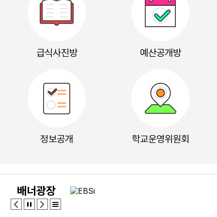
8
토요휴업일
9
여름방학
10
여름방학
11
여름방학
급식사진방
예산공개방
12
여름방학
13
여름방학
14
여름방학
15
광복절
15
여름방학
정보공개
학교운영위원회
15
광복절
16
여름방학
17
대체공휴일
17
배너광장
여름방학
17
대체공휴일