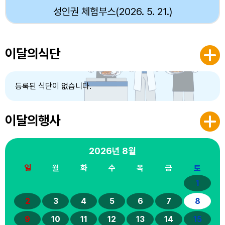
성인권 체험부스(2026. 5. 21.)
이달의식단
등록된 식단이 없습니다.
이달의행사
2026년
8월
일
월
화
수
목
금
토
1
2
3
4
5
6
7
8
9
10
11
12
13
14
15