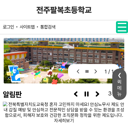
메인메뉴 바로가기
본문내용 바로가기
사이트맵
통합검색
로그인
1 / 1
퀵
메
알림판
3/7
뉴