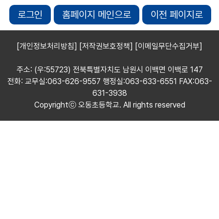
로그인
홈페이지 메인으로
이전 페이지로
[개인정보처리방침]
[저작권보호정책]
[이메일무단수집거부]
주소: (우:55723) 전북특별자치도 남원시 이백면 이백로 147
전화: 교무실:063-626-9557 행정실:063-633-6551 FAX:063-
631-3938
Copyrightⓒ 오동초등학교. All rights reserved