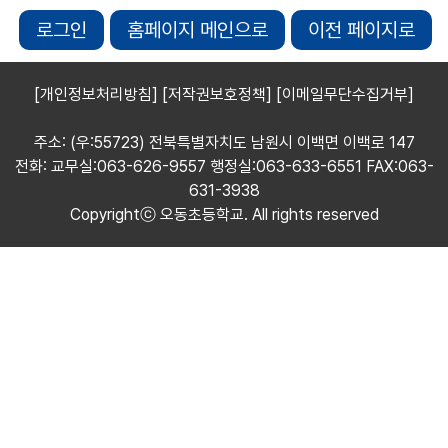
로그인
홈페이지 메인으로
이전 페이지로
[개인정보처리방침]
[저작권보호정책]
[이메일무단수집거부]
주소: (우:55723) 전북특별자치도 남원시 이백면 이백로 147
전화: 교무실:063-626-9557 행정실:063-633-6551 FAX:063-
631-3938
Copyrightⓒ 오동초등학교. All rights reserved