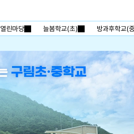
메인메뉴 바로가기
본문내용 바로가기
열린마당
늘봄학교(초)
방과후학교(중