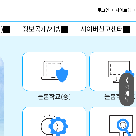
사이트맵
로그인
)
정보공개/개방
사이버신고센터
퀵
메
늘봄학교(중)
늘봄학교(초
뉴