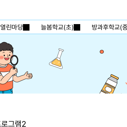
메인메뉴 바로가기
본문내용 바로가기
열린마당
늘봄학교(초)
방과후학교(중
프로그램2