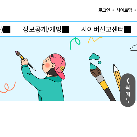
사이트맵
로그인
)
정보공개/개방
사이버신고센터
퀵
메
뉴