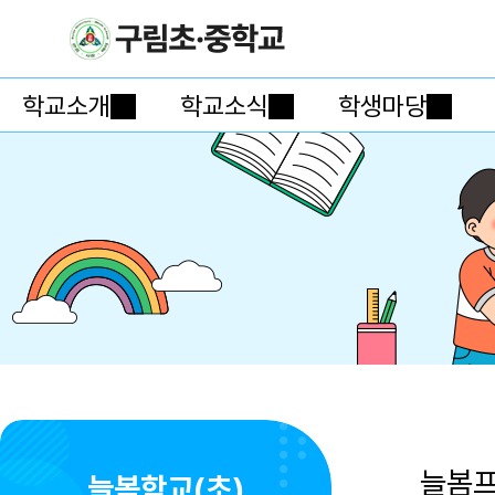
학교소개
학교소식
학생마당
늘봄
늘봄학교(초)