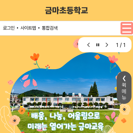
메인메뉴 바로가기
본문내용 바로가기
사이트맵
통합검색
로그인
1 / 1
퀵
메
뉴