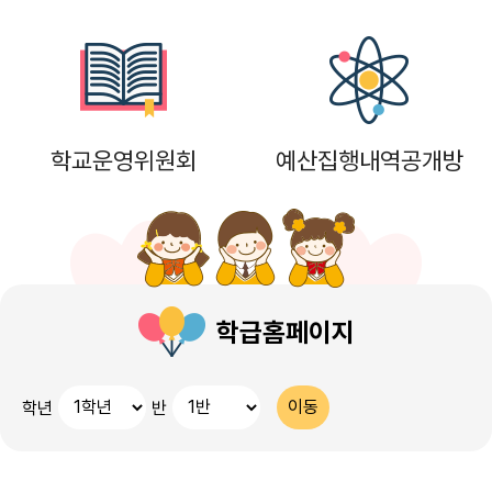
16
여름방학
17
대체공휴일
17
여름방학
학교운영위원회
예산집행내역공개방
17
대체공휴일
18
여름방학
19
여름방학
22
토요휴업일
학급홈페이지
29
토요휴업일
학년
반