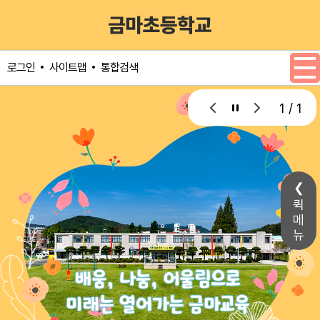
메인메뉴 바로가기
본문내용 바로가기
사이트맵
통합검색
로그인
1 / 1
퀵
메
뉴