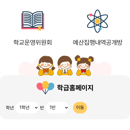
16
여름방학
17
대체공휴일
17
여름방학
학교운영위원회
예산집행내역공개방
17
대체공휴일
18
여름방학
19
여름방학
22
토요휴업일
학급홈페이지
29
토요휴업일
학년
반