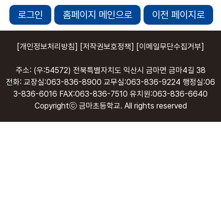
로그인
홈페이지 메인으로
이전 페이지로
[개인정보처리방침]
[저작권보호정책]
[이메일무단수집거부]
주소: (우:54572) 전북특별자치도 익산시 금마면 금마4길 38
전화: 교장실:063-836-8900 교무실:063-836-9224 행정실:06
3-836-6016 FAX:063-836-7510 유치원:063-836-6640
Copyrightⓒ 금마초등학교. All rights reserved