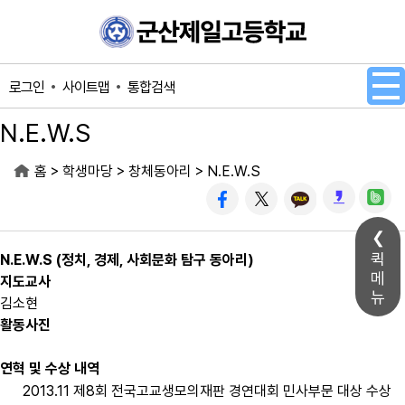
메인메뉴 바로가기
본문내용 바로가기
사이트맵
통합검색
로그인
N.E.W.S
>
>
>
홈
학생마당
창체동아리
N.E.W.S
퀵
N.E.W.S (정치, 경제, 사회문화 탐구 동아리)
메
지도교사
뉴
김소현
활동사진
연혁 및 수상 내역
2013.11 제8회 전국고교생모의재판 경연대회 민사부문 대상 수상