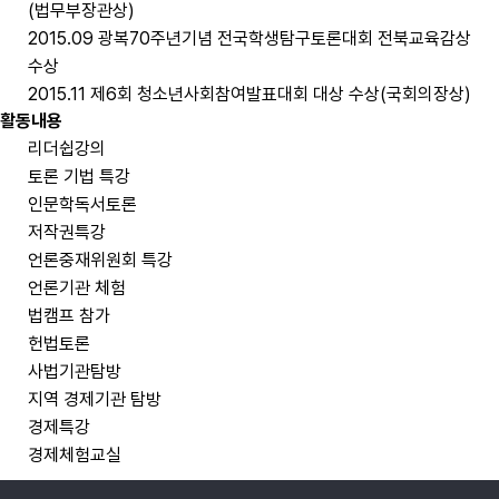
(법무부장관상)
2015.09 광복70주년기념 전국학생탐구토론대회 전북교육감상
수상
2015.11 제6회 청소년사회참여발표대회 대상 수상(국회의장상)
활동내용
리더쉽강의
토론 기법 특강
인문학독서토론
저작권특강
언론중재위원회 특강
언론기관 체험
법캠프 참가
헌법토론
사법기관탐방
지역 경제기관 탐방
경제특강
경제체험교실