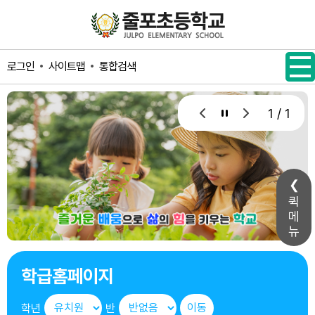
메인메뉴 바로가기
본문내용 바로가기
사이트맵
통합검색
로그인
1 / 1
퀵
메
뉴
학급홈페이지
학년
반