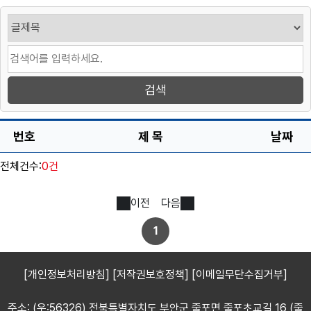
번호
제 목
날짜
전체건수:
0건
이전
다음
1
[개인정보처리방침]
[저작권보호정책]
[이메일무단수집거부]
주소: (우:56326) 전북특별자치도 부안군 줄포면 줄포초교길 16 (줄