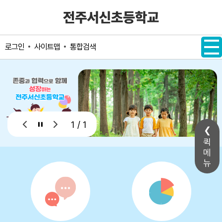
메인메뉴 바로가기
본문내용 바로가기
사이트맵
통합검색
로그인
1 / 1
퀵
메
뉴