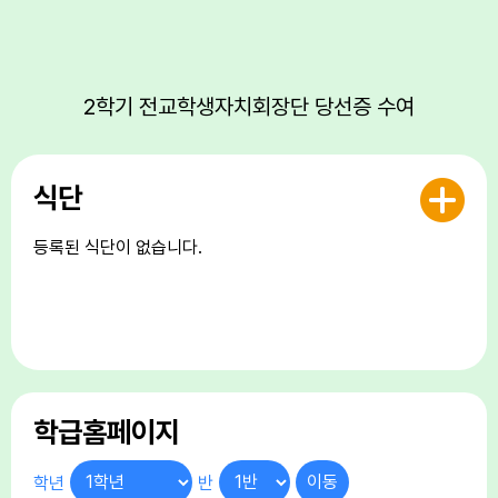
17
대체공휴일
17
여름방학
17
대체공휴일
2학기 전교학생자치회장단 당선증 수여
18
여름방학
19
여름방학
식단
20
여름개학식
22
토요휴업일
등록된 식단이 없습니다.
24
학교폭력예방교육주간
25
학교폭력예방교육주간
26
학교폭력예방교육주간
27
학교폭력예방교육주간
28
학교폭력예방교육주간
학급홈페이지
29
토요휴업일
학년
반