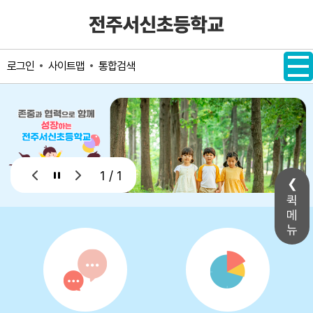
메인메뉴 바로가기
본문내용 바로가기
사이트맵
통합검색
로그인
1 / 1
퀵
메
뉴