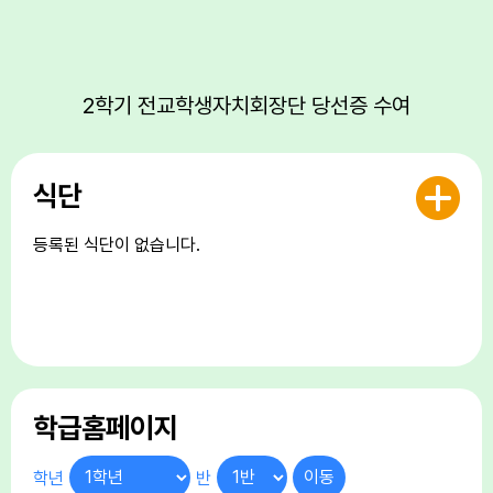
17
대체공휴일
17
여름방학
17
대체공휴일
2학기 전교학생자치회장단 당선증 수여
18
여름방학
19
여름방학
식단
20
여름개학식
22
토요휴업일
등록된 식단이 없습니다.
24
학교폭력예방교육주간
25
학교폭력예방교육주간
26
학교폭력예방교육주간
27
학교폭력예방교육주간
28
학교폭력예방교육주간
학급홈페이지
29
토요휴업일
학년
반