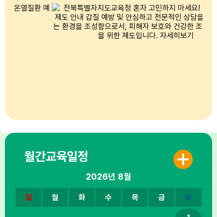
월간교육일정
2026년
8월
일
월
화
수
목
금
토