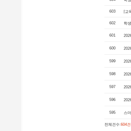
603
[교
602
학생
601
20
600
20
599
20
598
20
597
20
596
20
595
스마
전체건수:
604건