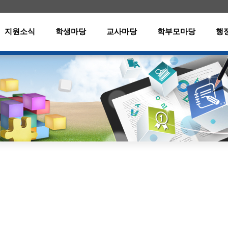
메인메뉴 바로가기
본문내용 바로가기
지원소식
학생마당
교사마당
학부모마당
행