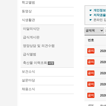
학교앨범
개인정보
동영상
저작권을
식생활관
온라인 강
이달의식단
급식게시판
번호
영양상담 및 의견수렴
공지
20
급식앨범
공지
20
축산물 이력조회
보건소식
공지
20
설문마당
공지
20
채용소식
공지
20
604
학생