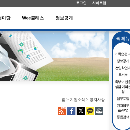
로그인
사이트맵
정마당
Wee클래스
정보공개
퀵메뉴
e-학습관
정보공개
전입학안
독서로
학부모 민
상담 예약
청
업무포털
>
>
홈
지원소식
공지사항
원격업무
(EVPN)
통합검색