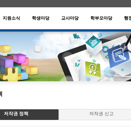
메인메뉴 바로가기
본문내용 바로가기
지원소식
학생마당
교사마당
학부모마당
행
책
저작권 정책
저작권 신고