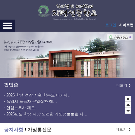
메인메뉴 바로가기
본문내용 바로가기
로그인
사이트맵
팝업존
더보기
2026 학생 성장 지원 학부모 아카데미 운영
폭염시 노동자 온열질환 예방수칙
안심노무사 제도 홍보
2026년도 학생 대상 안전한 개인정보보호 사례 공모전
관행적 부패행위 등 행동강령 위반 집중신고기간 운영
청소년 도박예방 카드뉴스
공지사항
가정통신문
더보기
학교 설명회 신청